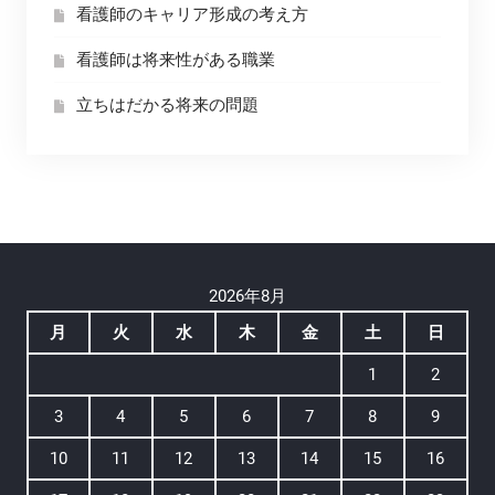
看護師のキャリア形成の考え方
看護師は将来性がある職業
立ちはだかる将来の問題
2026年8月
月
火
水
木
金
土
日
1
2
3
4
5
6
7
8
9
10
11
12
13
14
15
16