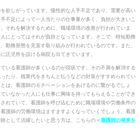
師を欲しがっています。慢性的な人手不足であり、需要が高い
人手不足によって一人当たりの仕事量が多く、負担が大きいこ
す。それを解決するために、職場環境の改善が行われていま
る人にとってはそれが負担となっています。そこで、時短勤務
て、勤務形態を見直す取り組みが行われているのです。また、
内に託児所を設ける病院も出てきています。
っている看護師が多くいるのが現状です。その不満を解消する
払ったり、残業代をきちんと払うなどの対策がすすめられてい
ことは、看護師のモチベーションをあげるのに繋がるでしょ
れていなかった人にも仕事に興味を持ってもらえることができ
とされていて、看護師を呼び込むために職場環境や労働条件の
、看護師の労働環境はますますよくなっていくでしょう。看護
護師として活躍したいと思う方は、こちらの
＜
看護師の将来を