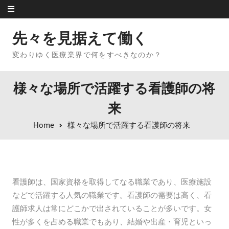
Skip to content
先々を見据えて働く
変わりゆく医療業界で何をすべきなのか？
様々な場所で活躍する看護師の将
来
Home
様々な場所で活躍する看護師の将来
看護師は、国家資格を取得してなる職業であり、医療施設
などで活躍する人気の職業です。看護師の需要は高く、看
護師求人は常にどこかで出されていることが多いです。女
性が多くを占める職業でもあり、結婚や出産・育児といっ